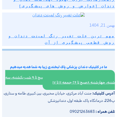
دندان [عوارض و روش های پیشگیری]
بهمن 21, 1404
مهم ترین علت تغییر رنگ لمینت دندان و
روش قطعی پیشگیری از آن
ما در کلینیک دندان پزشکی پاک لبخندی زیبا به شما هدیه میدهیم
ساعت کاری :شنبه، دوشنبه، پنج شنبه ۸صبح تا ۹ شب یکشنبه، سه
شنبه، چهارشنبه ۸صبح تا ۲۴ جمعه ۱۱ تا ۱۷
آدرس کلینیک:
جنت آباد مرکزی، خیابان مخبری، بین کبیری طامه و ستاری،
پ226، درمانگاه پاک، طبقه اول، دندانپزشکی
تلفن همراه :
09021263683