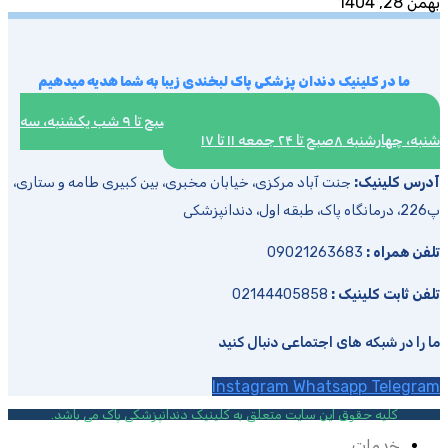
بهمن 28, 1404
ما در کلینیک دندان پزشکی پاک لبخندی زیبا به شما هدیه میدهیم
ساعت کاری :شنبه، دوشنبه، پنج شنبه ۸صبح تا ۹ شب یکشنبه، سه
شنبه، چهارشنبه ۸صبح تا ۲۴ جمعه ۱۱ تا ۱۷
آدرس کلینیک:
جنت آباد مرکزی، خیابان مخبری، بین کبیری طامه و ستاری،
پ226، درمانگاه پاک، طبقه اول، دندانپزشکی
تلفن همراه :
09021263683
تلفن ثابت کلینیک :
02144405858
ما را در شبکه های اجتماعی دنبال کنید
Instagram
Whatsapp
Telegram
کلیه حقوق این سایت متعلق به کلینیک دندانپزشکی پاک می باشد.
خدمات